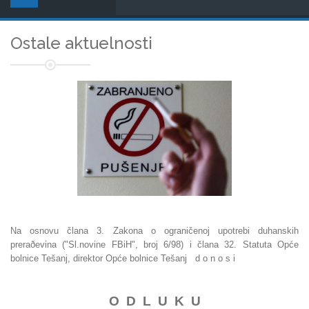
Ostale aktuelnosti
Na osnovu člana 3. Zakona o ograničenoj upotrebi duhanskih
preraðevina ("Sl.novine FBiH", broj 6/98) i člana 32. Statuta Opće
bolnice Tešanj, direktor Opće bolnice Tešanj d o n o s i
O D L U K U