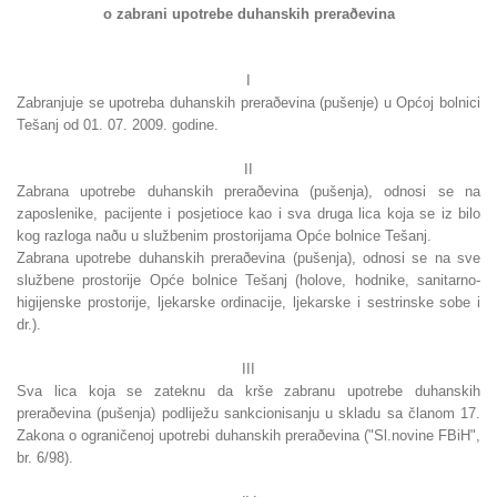
o zabrani upotrebe duhanskih preraðevina
I
Zabranjuje se upotreba duhanskih preraðevina (pušenje) u Općoj bolnici
Tešanj od 01. 07. 2009. godine.
II
Zabrana upotrebe duhanskih preraðevina (pušenja), odnosi se na
zaposlenike, pacijente i posjetioce kao i sva druga lica koja se iz bilo
kog razloga naðu u službenim prostorijama Opće bolnice Tešanj.
Zabrana upotrebe duhanskih preraðevina (pušenja), odnosi se na sve
službene prostorije Opće bolnice Tešanj (holove, hodnike, sanitarno-
higijenske prostorije, ljekarske ordinacije, ljekarske i sestrinske sobe i
dr.).
III
Sva lica koja se zateknu da krše zabranu upotrebe duhanskih
preraðevina (pušenja) podliježu sankcionisanju u skladu sa članom 17.
Zakona o ograničenoj upotrebi duhanskih preraðevina ("Sl.novine FBiH",
br. 6/98).