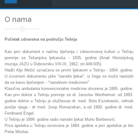
O nama
Početak zdravstva na području Tešnja
Kao prvi dokument o načinu liječenja i zdravstvenoj kulturi u Tešnju
pominje se Tešanjska ljekaruša - 1835. godine (Anali Historijskog
muzeja JAZU u Dubrovniku VIII-IX, 1962, str.449-505).
Hadži Aljo Mešić označava se prvim ljekarom u Tešnju - 1864. godine.
U izvornom dokumentu piše "narodni ljekar", iz čega se može naslutiti
da se bavio liječenjem - "narodnom medicinom".
Klasična ambulanta konvencionalne medicine otvorena je 1885. godine.
Kao prvi doktor u Tešnju pominje se dr. Jaroslav Wertheimer. od 1893.
godine doktor u Tešnju je službovao dr. med. Bela Eszelowski, odmah
poslije njega - dr med. Josip Romazekan, a od 1900. godine dr. med.
Ferdinand Engel.
U Tešnju je 1899. godine radio narodni ljekar Muho Berberović.
Prva apoteka u Tešnju osnovana je 1884. godine a prvi apotekar je bio
Petar Misitas.