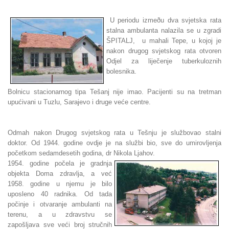
U periodu izmeðu dva svjetska rata
stalna ambulanta nalazila se u zgradi
ŠPITALJ, u mahali Tepe, u kojoj je
nakon drugog svjetskog rata otvoren
Odjel za liječenje tuberkuloznih
bolesnika.
Bolnicu stacionarnog tipa Tešanj nije imao. Pacijenti su na tretman
upućivani u Tuzlu, Sarajevo i druge veće centre.
Odmah nakon Drugog svjetskog rata u Tešnju je službovao stalni
doktor. Od 1944. godine ovdje je na službi bio, sve do umirovljenja
početkom sedamdesetih godina, dr Nikola Ljahov.
1954. godine počela je gradnja
objekta Doma zdravlja, a već
1958. godine u njemu je bilo
uposleno 40 radnika. Od tada
počinje i otvaranje ambulanti na
terenu, a u zdravstvu se
zapošljava sve veći broj stručnih