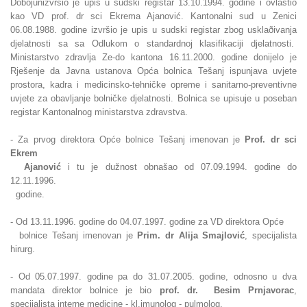
Dobojunizvršio je upis u sudski registar 13.10.1994. godine i ovlastio
kao VD prof. dr sci Ekrema Ajanović. Kantonalni sud u Zenici
06.08.1988. godine izvršio je upis u sudski registar zbog usklaðivanja
djelatnosti sa sa Odlukom o standardnoj klasifikaciji djelatnosti.
Ministarstvo zdravlja Ze-do kantona 16.11.2000. godine donijelo je
Rješenje da Javna ustanova Opća bolnica Tešanj ispunjava uvjete
prostora, kadra i medicinsko-tehničke opreme i sanitarno-preventivne
uvjete za obavljanje bolničke djelatnosti. Bolnica se upisuje u poseban
registar Kantonalnog ministarstva zdravstva.
- Za prvog direktora Opće bolnice Tešanj imenovan je
Prof. dr sci
Ekrem
Ajanović
i tu je dužnost obnašao od 07.09.1994. godine do
12.11.1996.
godine.
- Od 13.11.1996. godine do 04.07.1997. godine za VD direktora Opće
bolnice Tešanj imenovan je
Prim. dr Alija Smajlović
, specijalista
hirurg.
- Od 05.07.1997. godine pa do 31.07.2005. godine, odnosno u dva
mandata
direktor bolnice je bio
prof. dr. Besim Prnjavorac
,
specijalista interne medicine - kl.imunolog - pulmolog.