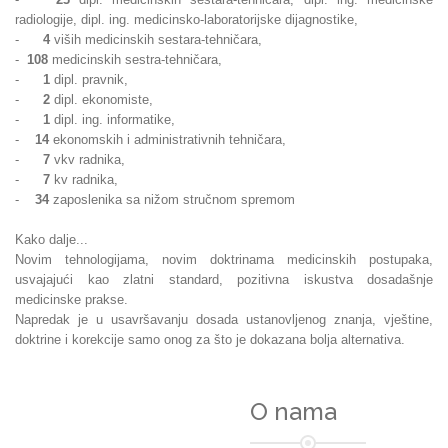
radiologije, dipl. ing. medicinsko-laboratorijske dijagnostike,
-
4
viših medicinskih sestara-tehničara,
-
108
medicinskih sestra-tehničara,
-
1
dipl. pravnik,
-
2
dipl. ekonomiste,
-
1
dipl. ing. informatike,
-
14
ekonomskih i administrativnih tehničara,
-
7
vkv radnika,
-
7
kv radnika,
-
34
zaposlenika sa nižom stručnom spremom
Kako dalje...
Novim tehnologijama, novim doktrinama medicinskih postupaka,
usvajajući kao zlatni standard, pozitivna iskustva dosadašnje
medicinske prakse.
Napredak je u usavršavanju dosada ustanovljenog znanja, vještine,
doktrine i korekcije samo onog za što je dokazana bolja alternativa.
O nama