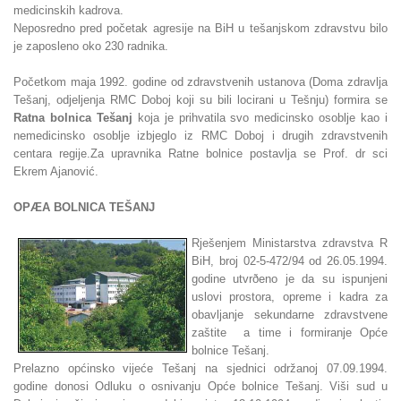
medicinskih kadrova.
Neposredno pred početak agresije na BiH u tešanjskom zdravstvu bilo
je zaposleno oko 230 radnika.
Početkom maja 1992. godine od zdravstvenih ustanova (Doma zdravlja
Tešanj, odjeljenja RMC Doboj koji su bili locirani u Tešnju) formira se
Ratna bolnica Tešanj
koja je prihvatila svo medicinsko osoblje kao i
nemedicinsko osoblje izbjeglo iz RMC Doboj i drugih zdravstvenih
centara regije.Za upravnika Ratne bolnice postavlja se Prof. dr sci
Ekrem Ajanović.
OPÆA BOLNICA TEŠANJ
Rješenjem Ministarstva zdravstva R
BiH, broj 02-5-472/94 od 26.05.1994.
godine utvrðeno je da su ispunjeni
uslovi prostora, opreme i kadra za
obavljanje sekundarne zdravstvene
zaštite a time i formiranje Opće
bolnice Tešanj.
Prelazno općinsko vijeće Tešanj na sjednici održanoj 07.09.1994.
godine donosi Odluku o osnivanju Opće bolnice Tešanj. Viši sud u