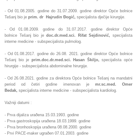
- Od 01.08.2005. godine do 31.07.2009. godine direktor Opće bolnice
Tešanj bio je
prim. dr Hajrudin
Ðogić,
specijalista dječije kirurgije.
- Od
01.08.2009. godine do 31.07.2017. godine direktor Opće
bolnice
Tešanj bio je
doc.dr.med.sci. Rifat Sejdinović,
specijalista
interne medicine - subspecijalista pulmolog.
- Od 01.08.2017. godine do 26.08. 2021. godine direktor Opće bolnice
Tešanj bio
je
prim.
doc.dr.med.sci. Hasan Škiljo,
specijalista opće
hirurgije - subspecijalista abdominalne hirurgije.
- Od 26.08.2021. godine za direktora Opće bolnice Tešanj na mandatni
period od četiri godine imenovan je
mr.sc.med. Omer
Bedak,
specijalista interne medicine - subspecijalista kardiolog.
Važniji datumi :
- Prva dijaliza uraðena 15.03.1993. godine
- Prva gastroskopija uraðena 18.03.1999. godine
- Prva bronhoskopija uraðena 08.08.2000. godine
- Prvi PACE-maker ugraðen 07.01.2003. godine