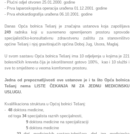
- Plućni odjel otvoren 25.01.2000. godine
- Prva laparoskopska operacija uraðena 01.12.2001. godine
- Prva ehokardiografija uraðena 06.10.2001. godine
Danas Opća bolnica Tešanj je značajna ustanova koja zapošljava
249
radnika koji u suvremeno opremljenom prostoru sprovode
specijalističko-konsultativnu zdravstvenu zaštitu za stanovništvo
općine Tešanj i njoj gravitirajućih općina Doboj Jug, Usora, Maglaj.
U svom sastavu Opća bolnica Tešanj ima 10 odjeljenja u kojima je 221
bolesničkih kreveta čija je iskorištenost gotovo 100%, kao i 10 službi i
sve to smješteno u veoma komfornom prostoru.
Jedna od prepoznatljivosti ove ustanove je i ta što Opća bolnica
Tešanj nema LISTE ČEKANJA NI ZA JEDNU MEDICINSKU
USLUGU.
Kvalifikaciona struktura u Općoj bolnici Tešanj:
-
48
doktora medicine,
od toga
34
specijalista raznih specijalnosti,
9
doktora medicine na specijalizaciji
5
doktora medicine
-
23
dipl. medicinskih sestara-tehničara, dipl. ing. medicinske