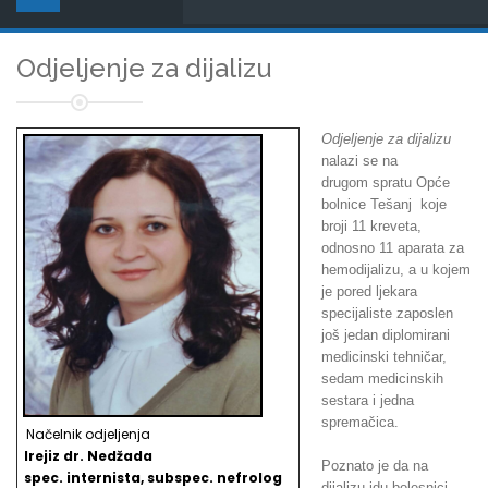
Odjeljenje za dijalizu
Odjeljenje za dijalizu
nalazi se na
drugom spratu Opće
bolnice Tešanj koje
broji 11 kreveta,
odnosno 11 aparata za
hemodijalizu, a u kojem
je pored ljekara
specijaliste zaposlen
još jedan diplomirani
medicinski tehničar,
sedam medicinskih
sestara i jedna
spremačica.
Načelnik odjeljenja
Irejiz dr. Nedžada
Poznato je da na
spec. internista, subspec. nefrolog
dijalizu idu bolesnici