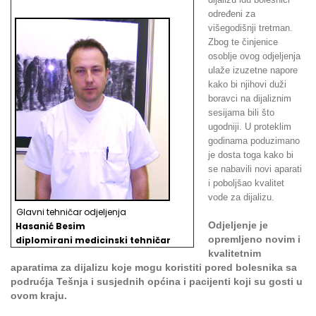
određeni za
višegodišnji tretman.
Zbog te činjenice
osoblje ovog odjeljenja
ulaže izuzetne napore
kako bi njihovi duži
boravci na dijaliznim
sesijama bili što
ugodniji. U proteklim
godinama poduzimano
je dosta toga kako bi
se nabavili novi aparati
i poboljšao kvalitet
vode za dijalizu.
Glavni tehničar odjeljenja
Odjeljenje je
Hasanić Besim
opremljeno novim i
d
iplomirani medicinski tehničar
kvalitetnim
aparatima za dijalizu koje mogu koristiti pored bolesnika sa
podrućja Tešnja i susjednih općina i pacijenti koji su gosti u
ovom kraju.