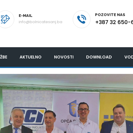
POZOVITE NAS
E-MAIL
+387 32 650-
info@bolnicatesanj.ba
ŽBE
AKTUELNO
NOVOSTI
DOWNLOAD
VOD