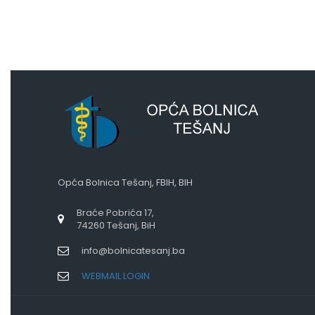
Opća Bolnica Tešanj, FBIH, BIH
Braće Pobrića 17,
74260 Tešanj, BiH
info@bolnicatesanj.ba
WEBMAIL LOGIN