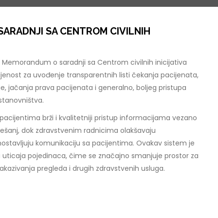
ARADNJI SA CENTROM CIVILNIH
 Memorandum o saradnji sa Centrom civilnih inicijativa
jenost za uvođenje transparentnih listi čekanja pacijenata,
, jačanja prava pacijenata i generalno, boljeg pristupa
stanovništva.
acijentima brži i kvalitetniji pristup informacijama vezano
Tešanj, dok zdravstvenim radnicima olakšavaju
nostavljuju komunikaciju sa pacijentima. Ovakav sistem je
 uticaja pojedinaca, čime se značajno smanjuje prostor za
akazivanja pregleda i drugih zdravstvenih usluga.