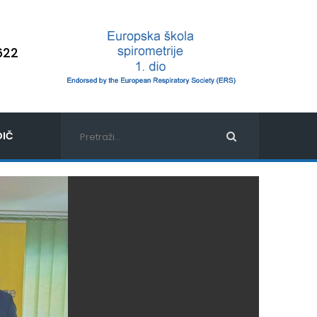
622
IČ