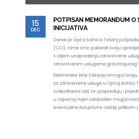
POTPISAN MEMORANDUM O S
15
INICIJATIVA
DEC
Danas je Opća bolnica Tešanj potpisala
(CCI), čime smo pokazali svoju opredjel
s ciljem unapređenja zdravstvene usluge
zdravstvenim uslugama gravitirajućeg 
Elektronske liste čekanja omogućavaju p
za zdravstvene usluge u Općoj Bolnici 
svakodnevni rad, te unapređuju i pojed
u najvećoj mjeri oslobođen mogućnosti
eventualne koruptivne radnje prilikom z