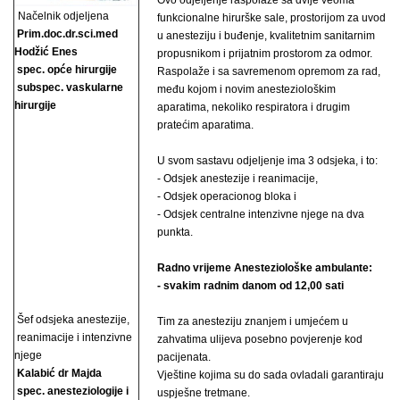
Ovo odjeljenje raspolaže sa dvije veoma
Načelnik odjeljena
funkcionalne hirurške sale, prostorijom za uvod
Prim.doc.dr.sci.med
u anesteziju i buđenje, kvalitetnim sanitarnim
Hodžić Enes
propusnikom i prijatnim prostorom za odmor.
spec. opće hirurgije
Raspolaže i sa savremenom opremom za rad,
subspec. vaskularne
među kojom i novim anesteziološkim
hirurgije
aparatima, nekoliko respiratora i drugim
pratećim aparatima.
U svom sastavu odjeljenje ima 3 odsjeka, i to:
- Odsjek anestezije i reanimacije,
- Odsjek operacionog bloka i
- Odsjek centralne intenzivne njege na dva
punkta.
Radno vrijeme Anesteziološke ambulante:
- svakim radnim danom od 12,00 sati
Šef odsjeka anestezije,
Tim za anesteziju znanjem i umjećem u
reanimacije i intenzivne
zahvatima ulijeva posebno povjerenje kod
njege
pacijenata.
Kalabić dr Majda
Vještine kojima su do sada ovladali garantiraju
spec. anesteziologije i
uspješne tretmane.