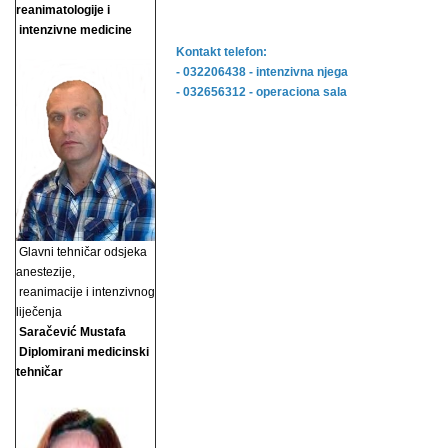
reanimatologije i
intenzivne medicine
Kontakt telefon:
- 032206438 - intenzivna njega
- 032656312 - operaciona sala
Glavni tehničar odsjeka
anestezije,
reanimacije i
intenzivnog
liječenja
Saračević Mustafa
Diplomirani medicinski
tehničar