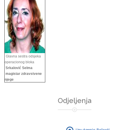
Glavna sestra odsjeka
operacionog bloka
Srkalović Selma
magistar zdravstvene
njege
Odjeljenja
Unutarnje Bolesti