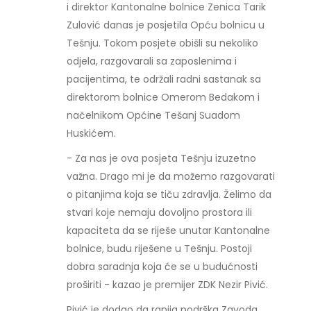
i direktor Kantonalne bolnice Zenica Tarik
Zulović danas je posjetila Opću bolnicu u
Tešnju. Tokom posjete obišli su nekoliko
odjela, razgovarali sa zaposlenima i
pacijentima, te održali radni sastanak sa
direktorom bolnice Omerom Bedakom i
načelnikom Općine Tešanj Suadom
Huskićem.
- Za nas je ova posjeta Tešnju izuzetno
važna. Drago mi je da možemo razgovarati
o pitanjima koja se tiču zdravlja. Želimo da
stvari koje nemaju dovoljno prostora ili
kapaciteta da se riješe unutar Kantonalne
bolnice, budu riješene u Tešnju. Postoji
dobra saradnja koja će se u budućnosti
proširiti - kazao je premijer ZDK Nezir Pivić.
Pivić je dodao da ranija podrška Zavoda