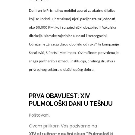
Doniran je Prismaflex mobilni aparat za akutnu dijalizu
koji se koristi u intenzivnoj njezi pacijenata, vrijednosti
oko 50.000 KM, koji su zajednički obezbijedili Vakufska
direkcija Islamske zajednice u Bosni i Hercegovini,
Udruženje „Srce za djecu oboljelu od raka“, te kompanije
Saračević, S Parts i Medimpex. Ovim činom potvrđena je
snaga partnerstva između institucija, civilnog društva i
privrednog sektora u službi općeg dobra.
PRVA OBAVIJEST: XIV
PULMOLOŠKI DANI U TEŠNJU
Poštovani,
Ovom prilikom Vas pozivamo na
XIV stručno-naučni skup "Pulmološki