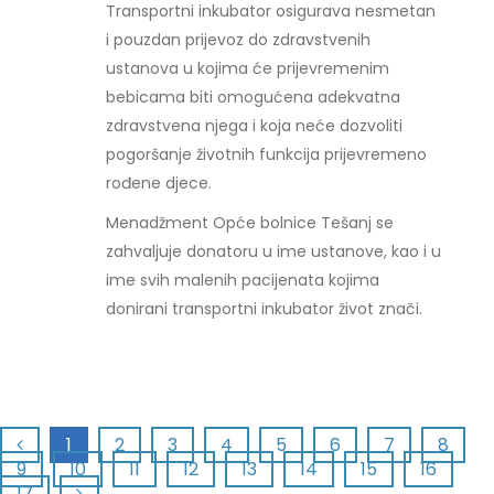
Transportni inkubator osigurava nesmetan
i pouzdan prijevoz do zdravstvenih
ustanova u kojima će prijevremenim
bebicama biti omogućena adekvatna
zdravstvena njega i koja neće dozvoliti
pogoršanje životnih funkcija prijevremeno
rođene djece.
Menadžment Opće bolnice Tešanj se
zahvaljuje donatoru u ime ustanove, kao i u
ime svih malenih pacijenata kojima
donirani transportni inkubator život znači.
1
2
3
4
5
6
7
8
9
10
11
12
13
14
15
16
17