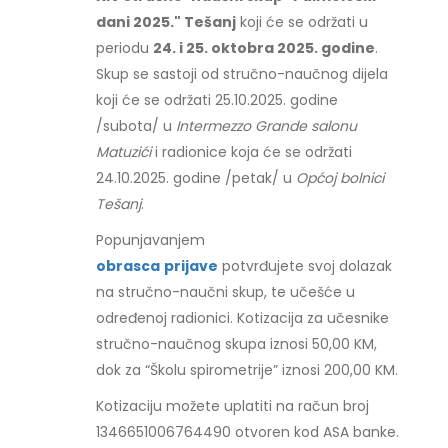
dani 2025." Tešanj
koji će se održati u
periodu
24. i 25. oktobra 2025. godine
.
Skup se sastoji od stručno-naučnog dijela
koji će se održati 25.10.2025. godine
/subota/ u
Intermezzo Grande salonu
Matuzići
i radionice koja će se održati
24.10.2025. godine /petak/ u
Općoj bolnici
Tešanj
.
Popunjavanjem
obrasca
prijave
potvrđujete svoj dolazak
na stručno-naučni skup, te učešće u
određenoj radionici. Kotizacija za učesnike
stručno-naučnog skupa iznosi 50,00 KM,
dok za “Školu spirometrije” iznosi 200,00 KM.
Kotizaciju možete uplatiti na račun broj
1346651006764490 otvoren kod ASA banke.