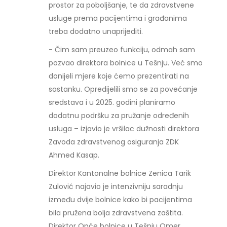
prostor za poboljšanje, te da zdravstvene
usluge prema pacijentima i građanima
treba dodatno unaprijediti.
- Čim sam preuzeo funkciju, odmah sam
pozvao direktora bolnice u Tešnju. Već smo
donijeli mjere koje ćemo prezentirati na
sastanku. Opredijelili smo se za povećanje
sredstava i u 2025. godini planiramo
dodatnu podršku za pružanje određenih
usluga – izjavio je vršilac dužnosti direktora
Zavoda zdravstvenog osiguranja ZDK
Ahmed Kasap.
Direktor Kantonalne bolnice Zenica Tarik
Zulović najavio je intenzivniju saradnju
između dvije bolnice kako bi pacijentima
bila pružena bolja zdravstvena zaštita.
Direktor Opće bolnice u Tešnju Omer