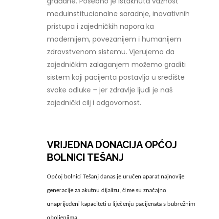
građane. Posebno je istaknuta važnost
međuinstitucionalne saradnje, inovativnih
pristupa i zajedničkih napora ka
modernijem, povezanijem i humanijem
zdravstvenom sistemu. Vjerujemo da
zajedničkim zalaganjem možemo graditi
sistem koji pacijenta postavlja u središte
svake odluke – jer zdravlje ljudi je naš
zajednički cilj i odgovornost.
VRIJEDNA DONACIJA OPĆOJ
BOLNICI TEŠANJ
Općoj bolnici Tešanj danas je uručen aparat najnovije
generacije za akutnu dijalizu, čime su značajno
unaprijeđeni kapaciteti u liječenju pacijenata s bubrežnim
oboljenjima.