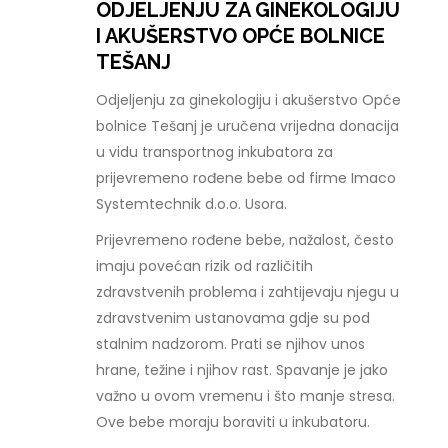
ODJELJENJU ZA GINEKOLOGIJU
I AKUŠERSTVO OPĆE BOLNICE
TEŠANJ
Odjeljenju za ginekologiju i akušerstvo Opće
bolnice Tešanj je uručena vrijedna donacija
u vidu transportnog inkubatora za
prijevremeno rođene bebe od firme Imaco
Systemtechnik d.o.o. Usora.
Prijevremeno rođene bebe, nažalost, često
imaju povećan rizik od različitih
zdravstvenih problema i zahtijevaju njegu u
zdravstvenim ustanovama gdje su pod
stalnim nadzorom. Prati se njihov unos
hrane, težine i njihov rast. Spavanje je jako
važno u ovom vremenu i što manje stresa.
Ove bebe moraju boraviti u inkubatoru.