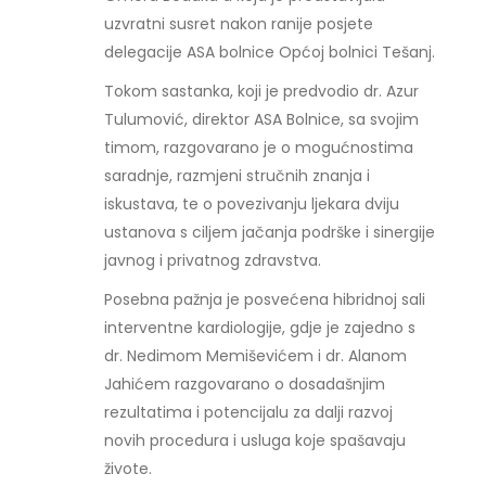
uzvratni susret nakon ranije posjete
delegacije ASA bolnice Općoj bolnici Tešanj.
Tokom sastanka, koji je predvodio dr. Azur
Tulumović, direktor ASA Bolnice, sa svojim
timom, razgovarano je o mogućnostima
saradnje, razmjeni stručnih znanja i
iskustava, te o povezivanju ljekara dviju
ustanova s ciljem jačanja podrške i sinergije
javnog i privatnog zdravstva.
Posebna pažnja je posvećena hibridnoj sali
interventne kardiologije, gdje je zajedno s
dr. Nedimom Memiševićem i dr. Alanom
Jahićem razgovarano o dosadašnjim
rezultatima i potencijalu za dalji razvoj
novih procedura i usluga koje spašavaju
živote.