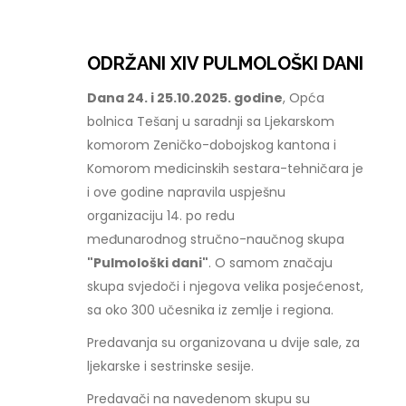
ODRŽANI XIV PULMOLOŠKI DANI
Dana 24. i 25.10.2025. godine
, Opća
bolnica Tešanj u saradnji sa Ljekarskom
komorom Zeničko-dobojskog kantona i
Komorom medicinskih sestara-tehničara je
i ove godine napravila uspješnu
organizaciju 14. po redu
međunarodnog stručno-naučnog skupa
"Pulmološki dani"
. O samom značaju
skupa svjedoči i njegova velika posjećenost,
sa oko 300 učesnika iz zemlje i regiona.
Predavanja su organizovana u dvije sale, za
ljekarske i sestrinske sesije.
Predavači na navedenom skupu su