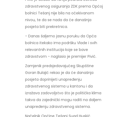
zdravstvenog osiguranja ZDK prema Općoj
bolnici Tešanj nije bila na očekivanom
nivou, te da se nada da će današnja
posjeta biti prekretnica.
- Danas šaljemo jasnu poruku da Opća
bolnica itekako ima podršku Vlade i svih
relevantnih institucija koje se bave
zdravstvom - naglasio je premijer Pivić.
Zamjenik predsjedavajućeg Skupštine
Goran Bulajić rekao je da će današnja
posjeta doprinijeti unapređenju
zdravstvenog sistema u kantonu i da
izražava zadovoljstvo što je politička klima
takva da zajednički mogu raditi na daljem
unapređenju zdravstvenog sistema.
Načelnik Općine Tešanj Suad Huskić