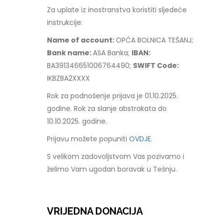
Za uplate iz inostranstva koristiti sljedeće
instrukcije:
Name of account:
OPĆA BOLNICA TEŠANJ;
Bank name:
ASA Banka;
IBAN:
BA391346651006764490;
SWIFT Code:
IKBZBA2XXXX
Rok za podnošenje prijava je 01.10.2025.
godine. Rok za slanje abstrakata do
10.10.2025. godine.
Prijavu možete popuniti
OVDJE.
S velikom zadovoljstvom Vas pozivamo i
želimo Vam ugodan boravak u Tešnju.
VRIJEDNA DONACIJA