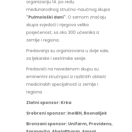
organizaciju 14. po redu
međunarodnog stručno-naučnog skupa
"Pulmološki dani"
. O samom značaju
skupa svjedoči i njegova velika
posjećenost, sa oko 300 učesnika iz
zemlje i regiona.
Predavanja su organizovana u dvije sale,
za ljekarske i sestrinske sesije.
Predavači na navedenom skupu su
eminentni stručnjaci iz različitih oblasti
medicinskih specijalnosti iz zemlje i
regiona.
Zlatni sponzor: Krka
Srebreni sponzor: InelBH, Bosnalijek
Bronzani sponzor: Unifarm, Providens,
Farmavita, AbelaPharm, Amsal,