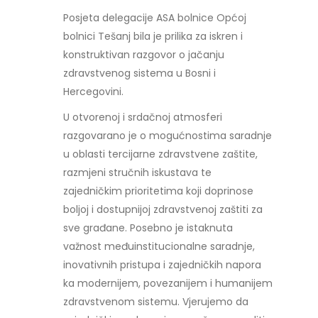
Posjeta delegacije ASA bolnice Općoj
bolnici Tešanj bila je prilika za iskren i
konstruktivan razgovor o jačanju
zdravstvenog sistema u Bosni i
Hercegovini.
U otvorenoj i srdačnoj atmosferi
razgovarano je o mogućnostima saradnje
u oblasti tercijarne zdravstvene zaštite,
razmjeni stručnih iskustava te
zajedničkim prioritetima koji doprinose
boljoj i dostupnijoj zdravstvenoj zaštiti za
sve građane. Posebno je istaknuta
važnost međuinstitucionalne saradnje,
inovativnih pristupa i zajedničkih napora
ka modernijem, povezanijem i humanijem
zdravstvenom sistemu. Vjerujemo da