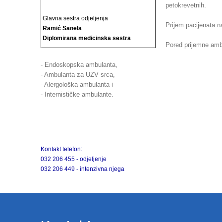
petokrevetnih.
Glavna sestra odjeljenja
Prijem pacijenata n
Ramić Sanela
Diplomirana medicinska sestra
Pored prijemne ambu
- Endoskopska ambulanta,
- Ambulanta za UZV srca,
- Alergološka ambulanta i
- Internističke ambulante.
Kontakt telefon:
032 206 455 - odjeljenje
032 206 449 - intenzivna njega