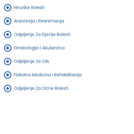
Hirurške Bolesti
Anestezija I Reanimacija
Odjeljenje Za Dječije Bolesti
Ginekologija I Akušerstvo
Odjeljenje Za ORL
Fizikalna Medicina I Rehabilitacija
Odjeljenje Za Očne Bolesti