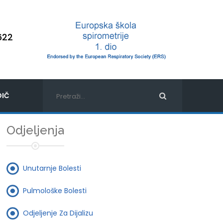
622
IČ
Odjeljenja
Unutarnje Bolesti
Pulmološke Bolesti
Odjeljenje Za Dijalizu