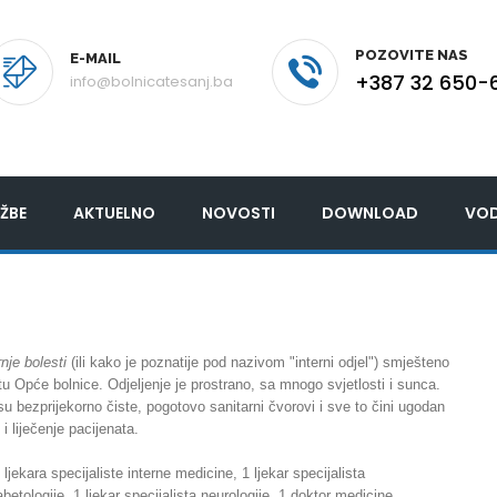
POZOVITE NAS
E-MAIL
+387 32 650-
info@bolnicatesanj.ba
ŽBE
AKTUELNO
NOVOSTI
DOWNLOAD
VOD
nje bolesti
(ili kako je poznatije pod nazivom "interni odjel") smješteno
tu Opće bolnice. Odjeljenje je prostrano, sa mnogo svjetlosti i sunca.
 su bezprijekorno čiste, pogotovo sanitarni čvorovi i sve to čini ugodan
 i liječenje pacijenata.
 ljekara specijaliste interne medicine, 1 ljekar specijalista
abetologije, 1 ljekar specijalista neurologije, 1 doktor medicine,