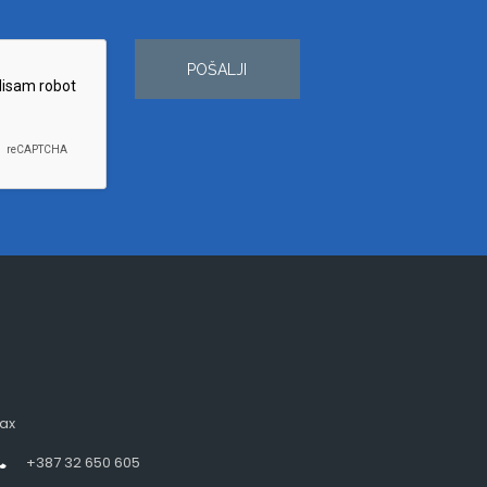
POŠALJI
ax
+387 32 650 605