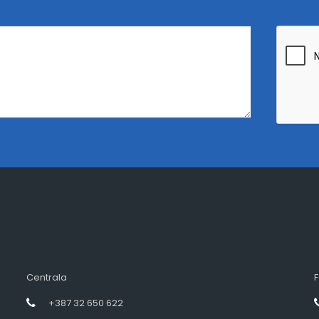
Centrala
F
+387 32 650 622