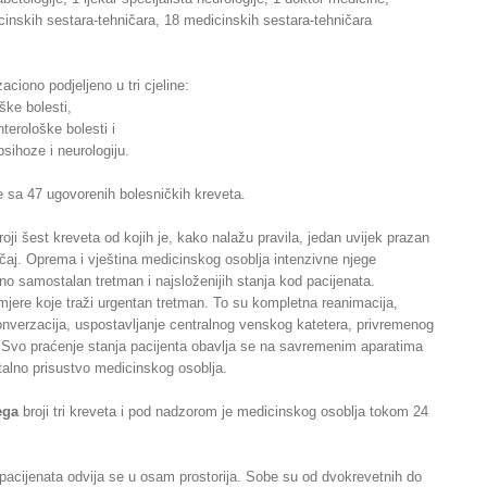
cinskih sestara-tehničara, 18 medicinskih sestara-tehničara
zaciono podjeljeno u tri cjeline:
ške bolesti,
terološke bolesti i
sihoze i neurologiju.
e sa 47 ugovorenih bolesničkih kreveta.
oji šest kreveta od kojih je, kako nalažu pravila, jedan uvijek prazan
učaj. Oprema i vještina medicinskog osoblja intenzivne njege
 samostalan tretman i najsloženijih stanja kod pacijenata.
mjere koje traži urgentan tretman. To su kompletna reanimacija,
konverzacija, uspostavljanje centralnog venskog katetera, privremenog
 Svo praćenje stanja pacijenta obavlja se na savremenim aparatima
alno prisustvo medicinskog osoblja.
ega
broji tri kreveta i pod nadzorom je medicinskog osoblja tokom 24
pacijenata odvija se u osam prostorija. Sobe su od dvokrevetnih do