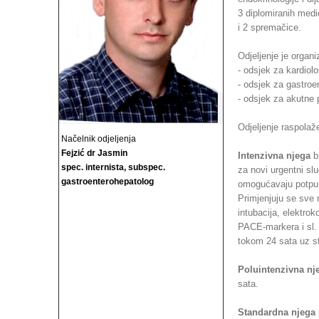
3 diplomiranih medi
i 2 spremačice.
Odjeljenje je organi
- odsjek za kardiolo
- odsjek za gastroen
- odsjek za akutne p
Odjeljenje raspolaž
Načelnik odjeljenja
Fejzić dr Jasmin
Intenzivna njega
br
spec. internista, subspec.
za novi urgentni sl
gastroenterohepatolog
omogućavaju potpuno
Primjenjuju se sve 
intubacija, elektro
PACE-markera i sl.
tokom 24 sata uz st
Poluintenzivna nj
sata.
Standardna njega