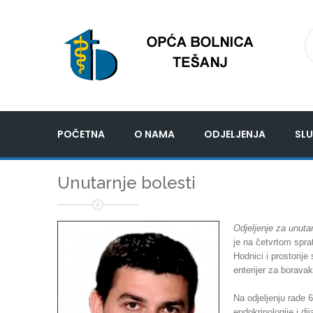
POČETNA
O NAMA
ODJELJENJA
SLU
Unutarnje bolesti
Odjeljenje za unutar
je na četvrtom spra
Hodnici i prostorije
enterijer za boravak
Na odjeljenju rade 6
endokrinologije i dij