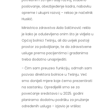
potrebnim za njen dalji razvoj, stabilno
poslovanje, obezbjeđenje kadra, nabavku
opreme i ukupni razvoj – rekao je načelnik
Huskić.
Ministrica zdravstva Aida Salčinović rekla
je kako je oduševljena onim što je vidjela u
Općoj bolnici Tešnju, ali da uvijek postoji
prostor za poboljšanje, te da zdravstvene
usluge prema pacijentima i građanima
treba dodatno unaprijediti.
- Čim sam preuzeo funkciju, odmah sam
pozvao direktora bolnice u Tešnju. Već
smo donijeli mjere koje ćemo prezentirati
na sastanku. Opredijelili smo se za
povećanje sredstava i u 2025. godini
planiramo dodatnu podršku za pružanje
određenih usluga – izjavio je vršilac