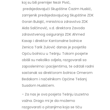
koj su bili premijer Nezir Pivić,
predsjedavajući Skupštine Ćazim Huskić,
zamjenik predsjedavajućeg Skupštine ZDK
Goran Bulajić, ministrica zdravstva ZDK
Aida Salčinović, v.d. direktora Zavoda
zdravstvenog osiguranja ZDK Ahmed
Kasap i direktor Kantonalne bolnice
Zenica Tarik Zulović danas je posjetila
Opću bolnicu u Tešnju. Tokom posjete
obišli su nekoliko odjela, razgovarali sa
zaposlenima i pacijentima, te održali radni
sastanak sa direktorom bolnice Omerom
Bedakom i načelnikom Općine Tešanj
Suadom Huskićem.
- Za nas je ova posjeta Tešnju izuzetno
važna. Drago mi je da možemo
razgovarati o pitanjima koja se tiču