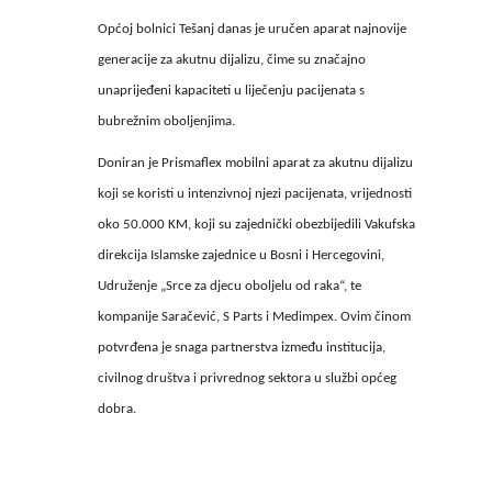
Općoj bolnici Tešanj danas je uručen aparat najnovije
generacije za akutnu dijalizu, čime su značajno
unaprijeđeni kapaciteti u liječenju pacijenata s
bubrežnim oboljenjima.
Doniran je Prismaflex mobilni aparat za akutnu dijalizu
koji se koristi u intenzivnoj njezi pacijenata, vrijednosti
oko 50.000 KM, koji su zajednički obezbijedili Vakufska
direkcija Islamske zajednice u Bosni i Hercegovini,
Udruženje „Srce za djecu oboljelu od raka“, te
kompanije Saračević, S Parts i Medimpex. Ovim činom
potvrđena je snaga partnerstva između institucija,
civilnog društva i privrednog sektora u službi općeg
dobra.