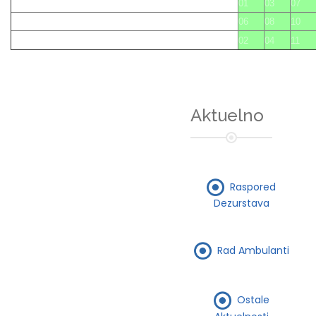
01
03
07
06
08
10
02
04
11
Aktuelno
Raspored
Dezurstava
Rad Ambulanti
Ostale