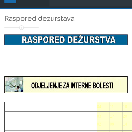
Raspored dezurstava
04
11
18
03
17
20
02
09
14