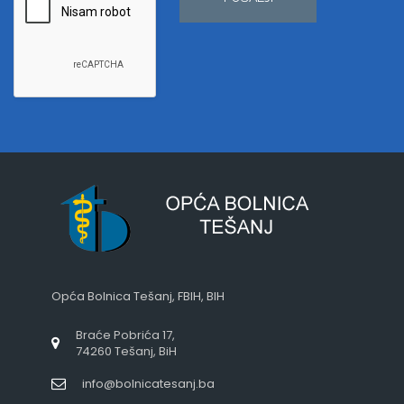
Opća Bolnica Tešanj, FBIH, BIH
Braće Pobrića 17,
74260 Tešanj, BiH
info@bolnicatesanj.ba