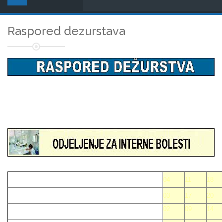
Raspored dezurstava
04
11
18
03
17
20
02
09
14