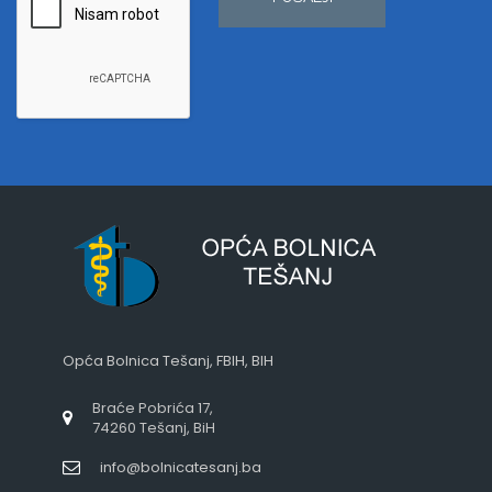
Opća Bolnica Tešanj, FBIH, BIH
Braće Pobrića 17,
74260 Tešanj, BiH
info@bolnicatesanj.ba