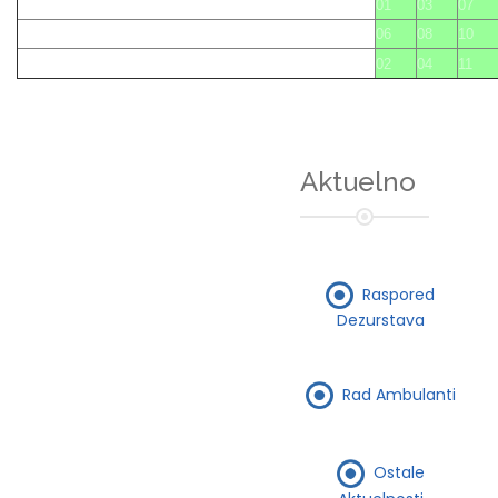
01
03
07
06
08
10
02
04
11
Aktuelno
Raspored
Dezurstava
Rad Ambulanti
Ostale