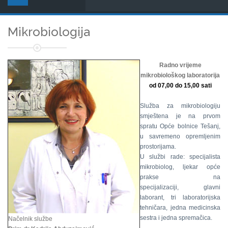
Mikrobiologija
Radno vrijeme
mikrobiološkog laboratorija
od 07,00 do 15,00 sati
Služba za mikrobiologiju
smještena je na prvom
spratu Opće bolnice Tešanj,
u savremeno opremljenim
prostorijama.
U službi rade: specijalista
mikrobiolog, ljekar opće
prakse na
specijalizaciji, glavni
laborant, tri laboratorijska
tehničara, jedna medicinska
sestra i jedna spremačica.
Načelnik službe