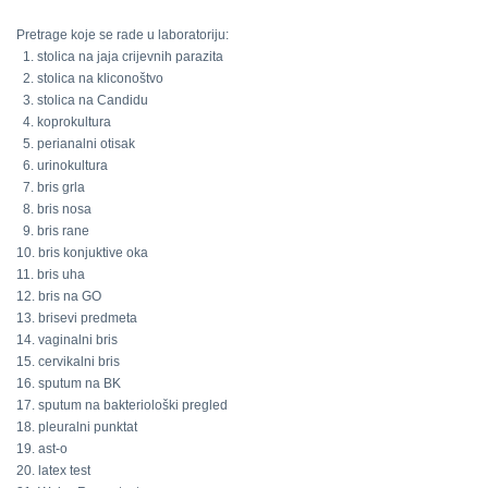
Pretrage koje se rade u laboratoriju:
1. stolica na jaja crijevnih parazita
2. stolica na kliconoštvo
3. stolica na Candidu
4. koprokultura
5. perianalni otisak
6. urinokultura
7. bris grla
8. bris nosa
9. bris rane
10. bris konjuktive oka
11. bris uha
12. bris na GO
13. brisevi predmeta
14. vaginalni bris
15. cervikalni bris
16. sputum na BK
17. sputum na bakteriološki pregled
18. pleuralni punktat
19. ast-o
20. latex test