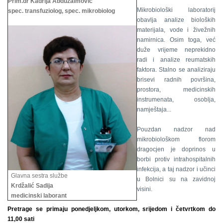
Prim.dr Kadrija Abduzaimović
Mikrobiološki laboratorij
spec. transfuziolog, spec. mikrobiolog
obavlja analize bioloških
materijala, vode i živežnih
namirnica. Osim toga, već
duže vrijeme neprekidno
radi i analize reumatskih
faktora. Stalno se analiziraju
brisevi radnih površina,
prostora, medicinskih
instrumenata, osoblja,
namještaja...
Pouzdan nadzor nad
mikrobiološkom florom
dragocjen je doprinos u
borbi protiv intrahospitalnih
infekcija, a taj nadzor i učinci
Glavna sestra službe
u Bolnici su na zavidnoj
Krdžalić Sadija
visini.
medicinski laborant
Pretrage se primaju ponedjeljkom, utorkom, srijedom i četvrtkom do
11,00 sati