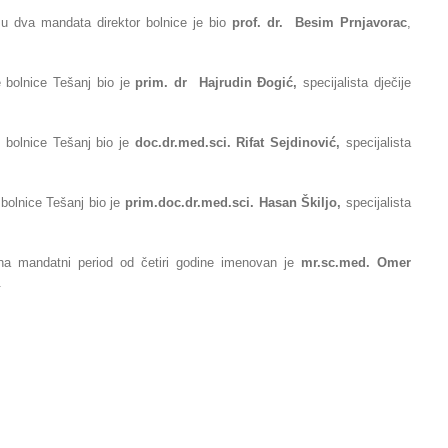
o u dva mandata
direktor bolnice je bio
prof. dr. Besim Prnjavorac
,
 bolnice Tešanj bio je
prim. dr Hajrudin
Ðogić,
specijalista dječije
e bolnice
Tešanj bio je
doc.dr.med.sci. Rifat Sejdinović,
specijalista
bolnice Tešanj bio
je
prim.
doc.dr.med.sci. Hasan Škiljo,
specijalista
na mandatni period od četiri godine imenovan je
mr.sc.med. Omer
.