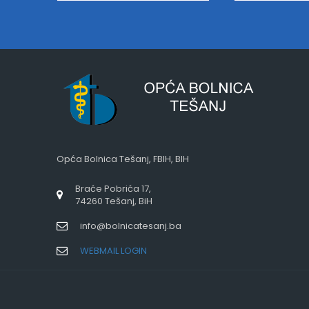
Opća Bolnica Tešanj, FBIH, BIH
Braće Pobrića 17,
74260 Tešanj, BiH
info@bolnicatesanj.ba
WEBMAIL LOGIN