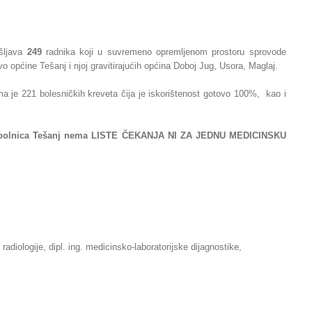
šljava
249
radnika koji u suvremeno opremljenom prostoru sprovode
o općine Tešanj i njoj gravitirajućih općina Doboj Jug, Usora, Maglaj.
a je 221 bolesničkih kreveta čija je iskorištenost gotovo 100%, kao i
pća bolnica Tešanj nema LISTE ČEKANJA NI ZA JEDNU MEDICINSKU
radiologije, dipl. ing. medicinsko-laboratorijske dijagnostike,