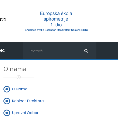
622
IČ
O nama
O Nama
Kabinet Direktora
Upravni Odbor