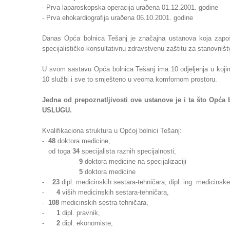
- Prva laparoskopska operacija uraðena 01.12.2001. godine
- Prva ehokardiografija uraðena 06.10.2001. godine
Danas Opća bolnica Tešanj je značajna ustanova koja zapo
specijalističko-konsultativnu zdravstvenu zaštitu za stanovništv
U svom sastavu Opća bolnica Tešanj ima 10 odjeljenja u kojim
10 službi i sve to smješteno u veoma komfornom prostoru.
Jedna od prepoznatljivosti ove ustanove je i ta što O
USLUGU.
Kvalifikaciona struktura u Općoj bolnici Tešanj:
-
48
doktora medicine,
od toga
34
specijalista raznih specijalnosti,
9
doktora medicine na specijalizaciji
5
doktora medicine
-
23
dipl. medicinskih sestara-tehničara, dipl. ing. medicinske 
-
4
viših medicinskih sestara-tehničara,
-
108
medicinskih sestra-tehničara,
-
1
dipl. pravnik,
-
2
dipl. ekonomiste,