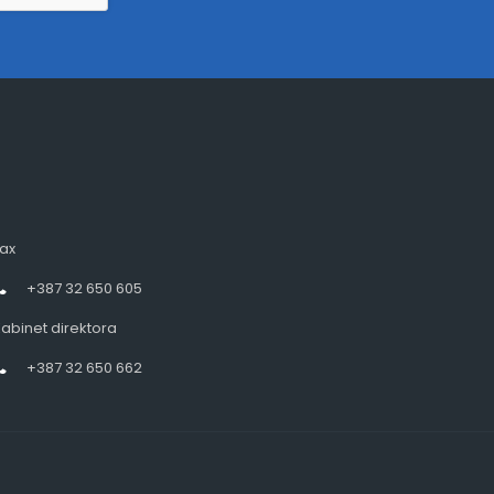
ax
+387 32 650 605
abinet direktora
+387 32 650 662