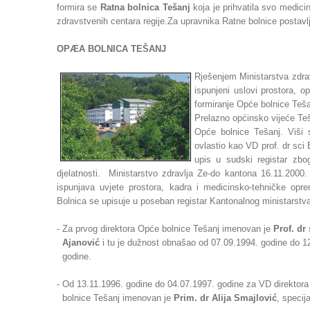
formira se
Ratna bolnica Tešanj
koja je prihvatila svo medici
zdravstvenih centara regije.Za upravnika Ratne bolnice postavl
OPÆA BOLNICA TEŠANJ
Rješenjem Ministarstva zdra
ispunjeni uslovi prostora, 
formiranje Opće bolnice Teša
Prelazno općinsko vijeće Teš
Opće bolnice Tešanj. Viši 
ovlastio kao VD prof. dr sci
upis u sudski registar zbog
djelatnosti. Ministarstvo zdravlja Ze-do kantona 16.11.2000
ispunjava uvjete prostora, kadra i medicinsko-tehničke oprem
Bolnica se upisuje u poseban registar Kantonalnog ministarstv
- Za prvog direktora Opće bolnice Tešanj imenovan je
Prof. d
Ajanović
i tu je dužnost obnašao od 07.09.1994. godine do 1
godine.
- Od 13.11.1996. godine do 04.07.1997. godine za VD direktor
bolnice Tešanj imenovan je
Prim. dr Alija Smajlović
, specija