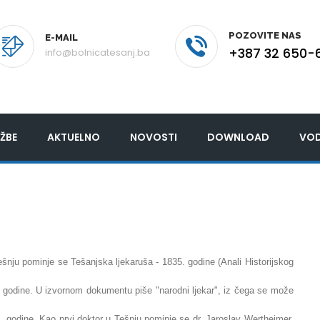
POZOVITE NAS
E-MAIL
+387 32 650-
info@bolnicatesanj.ba
ŽBE
AKTUELNO
NOVOSTI
DOWNLOAD
VOD
ešnju pominje se Tešanjska ljekaruša - 1835. godine (Anali Historijskog
 godine. U izvornom dokumentu piše "narodni ljekar", iz čega se može
 godine. Kao prvi doktor u Tešnju pominje se dr. Jaroslav Wertheimer.