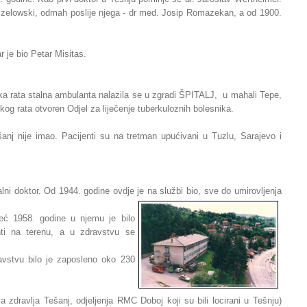
szelowski, odmah poslije njega - dr med. Josip Romazekan, a od 1900.
 je bio Petar Misitas.
a rata stalna ambulanta nalazila se u zgradi ŠPITALJ, u mahali Tepe,
kog rata otvoren Odjel za liječenje tuberkuloznih bolesnika.
šanj nije imao. Pacijenti su na tretman upućivani u Tuzlu, Sarajevo i
i doktor. Od 1944. godine ovdje je na službi bio, sve do umirovljenja
eć 1958. godine u njemu je bilo
nti na terenu, a u zdravstvu se
vstvu bilo je zaposleno oko 230
dravlja Tešanj, odjeljenja RMC Doboj koji su bili locirani u Tešnju)