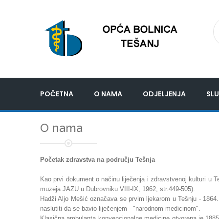
POČETNA
O NAMA
ODJELJENJA
SLU
O nama
Početak zdravstva na području Tešnja
Kao prvi dokument o načinu liječenja i zdravstvenoj kulturi u T
muzeja JAZU u Dubrovniku VIII-IX, 1962, str.449-505).
Hadži Aljo Mešić označava se prvim ljekarom u Tešnju - 1864.
naslutiti da se bavio liječenjem - "narodnom medicinom".
Klasična ambulanta konvencionalne medicine otvorena je 1885.