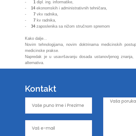
-
1
dipl. ing. informatike,
-
14
ekonomskih i administrativnih tehničara,
-
7
vkv radnika,
-
7
kv radnika,
-
34
zaposlenika sa nižom stručnom spremom
Kako dalje...
Novim tehnologijama, novim doktrinama medicinskih postupa
medicinske prakse.
Napredak je u usavršavanju dosada ustanovljenog znanja, v
alternativa.
Kontakt