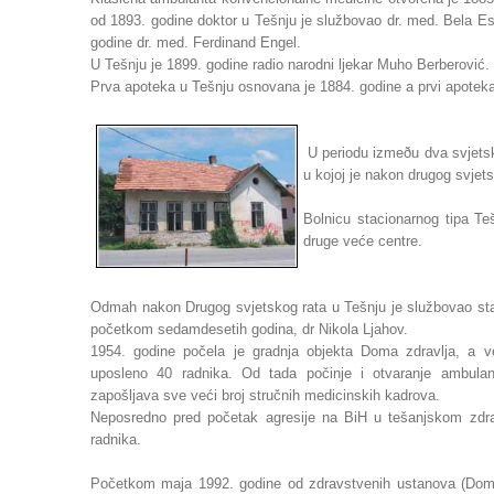
od 1893. godine doktor u Tešnju je službovao dr. med. Bela E
godine dr. med. Ferdinand Engel.
U Tešnju je 1899. godine radio narodni ljekar Muho Berberović.
Prva apoteka u Tešnju osnovana je 1884. godine a prvi apotekar
U periodu izmeðu dva svjetsk
u kojoj je nakon drugog svjets
Bolnicu stacionarnog tipa Te
druge veće centre.
Odmah nakon Drugog svjetskog rata u Tešnju je službovao staln
početkom sedamdesetih godina, dr Nikola Ljahov.
1954. godine počela je gradnja objekta Doma zdravlja, a v
uposleno 40 radnika. Od tada počinje i otvaranje ambula
zapošljava sve veći broj stručnih medicinskih kadrova.
Neposredno pred početak agresije na BiH u tešanjskom zdra
radnika.
Početkom maja 1992. godine od zdravstvenih ustanova (Doma z