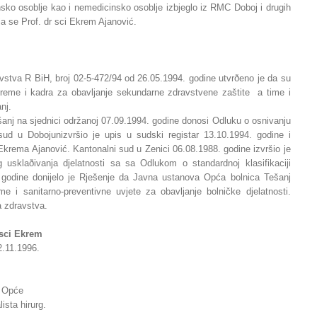
nsko osoblje kao i nemedicinsko osoblje izbjeglo iz RMC Doboj i drugih
ja se Prof. dr sci Ekrem Ajanović.
vstva R BiH, broj 02-5-472/94 od 26.05.1994. godine utvrðeno je da su
opreme i kadra za obavljanje sekundarne zdravstvene zaštite a time i
nj.
anj na sjednici održanoj 07.09.1994. godine donosi Odluku o osnivanju
sud u Dobojunizvršio je upis u sudski registar 13.10.1994. godine i
 Ekrema Ajanović. Kantonalni sud u Zenici 06.08.1988. godine izvršio je
 usklaðivanja djelatnosti sa sa Odlukom o standardnoj klasifikaciji
. godine donijelo je Rješenje da Javna ustanova Opća bolnica Tešanj
e i sanitarno-preventivne uvjete za obavljanje bolničke djelatnosti.
a zdravstva.
r sci Ekrem
2.11.1996.
a Opće
lista hirurg.