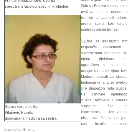
dobrovoljnih davalaca krvi.
Prim.dr Abduzaimović Kadrija
Zato se Bolnica sa posebnim
spec. transfuziolog, spec. mikrobiolog
uvažavanjem i osjećajem
istinske zahvalnosti odnosi
prema svima koji daruju
najdragocjeniju tečnost.
Služba za transfuziju krvi
raspolaže kvalitetnom i
savremenom opremom. Ali,
njena djelatnost ne
ograničava se samo na
usluge sa transfuzijom krvi.
Moderni aparati za obradu
biohemijske analize uveliko
šire dijapazon rada službe.
Uz osnovne djelatnosti
služba sačinjava i analize
supstanci čija je
Glavna sestra službe
koncentracija u krvi veoma
Vilašević Hamila
niska, kao što su, primjera
diplomirana medicinska sestra
radi, inzulin, hormoni,
imunoglobi E i drugi.