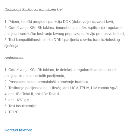
Djelatnost Službe za transfuziju krvi:
1. Prijem, klinički pregled i punkcija DDK (dobrovoljni davaoci krvi),
2. Određivanje KG i Rh faktora, imunohematološko ispitivanje iregularnih
antitjela i serološko testiranje krvnog pripravka na krvlju prenosive bolesti,
3. Test kompatibilnosti uzorka DDK i pacijenta u svrhu transfuziološkog
liječenja.
Ambulantno:
1. Određivanje KG i Rh faktora, te detekcija iregularnih antieritrocitnih
antitjela, trudnica i ostalih pacijenata,
2. Prenatalno imunohematološko praćenje trudnica,
3. Testiranje pacijenata na : HbsAg, anti HCV, TPHA, HIV combo Ag/At
4. antiHBs Total II, antiHBc Total II
5. anti HAV IgM
6. Test Insulinemije
7. TORC
Kontakt telefon: