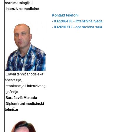
reanimatologije i
intenzivne medicine
Kontakt telefon:
- 032206438 - intenzivna njega
- 032656312 - operaciona sala
Glavni tehničar odsjeka
anestezije,
reanimacije i
intenzivnog
liječenja
Saračević Mustafa
Diplomirani medicinski
tehničar