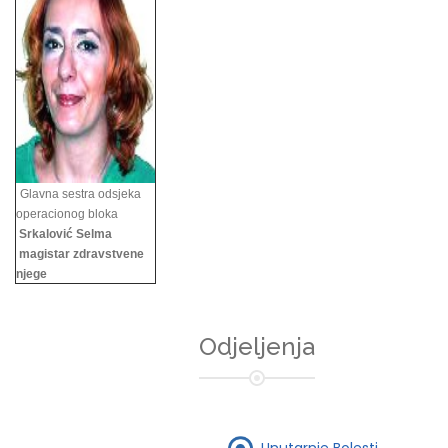
Glavna sestra odsjeka
operacionog bloka
Srkalović Selma
magistar zdravstvene
njege
Odjeljenja
Unutarnje Bolesti