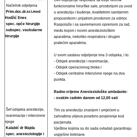
Ovo odjeljenje raspolaže sa dvije veoma
Načelnik odjeljena
funkcionalne hirurške sale, prostorijom za uvod
Prim.doc.dr.sci.med
u anesteziju i buđenje, kvalitetnim sanitarnim
Hodžić Enes
propusnikom i prijatnim prostorom za odmor.
spec. opće hirurgije
Raspolaže i sa savremenom opremom za rad,
subspec. vaskularne
među kojom i novim anesteziološkim
hirurgije
aparatima, nekoliko respiratora i drugim
pratećim aparatima.
U svom sastavu odjeljenje ima 3 odsjeka, i to:
- Odsjek anestezije i reanimacije,
- Odsjek operacionog bloka i
- Odsjek centralne intenzivne njege na dva
punkta.
Radno vrijeme Anesteziološke ambulante:
- svakim radnim danom od 12,00 sati
Šef odsjeka anestezije,
Tim za anesteziju znanjem i umjećem u
reanimacije i intenzivne
zahvatima ulijeva posebno povjerenje kod
njege
pacijenata.
Kalabić dr Majda
Vještine kojima su do sada ovladali garantiraju
spec. anesteziologije i
uspješne tretmane.