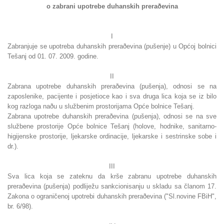
o zabrani upotrebe duhanskih preraðevina
I
Zabranjuje se upotreba duhanskih preraðevina (pušenje) u Općoj bolnici
Tešanj od 01. 07. 2009. godine.
II
Zabrana upotrebe duhanskih preraðevina (pušenja), odnosi se na
zaposlenike, pacijente i posjetioce kao i sva druga lica koja se iz bilo
kog razloga naðu u službenim prostorijama Opće bolnice Tešanj.
Zabrana upotrebe duhanskih preraðevina (pušenja), odnosi se na sve
službene prostorije Opće bolnice Tešanj (holove, hodnike, sanitarno-
higijenske prostorije, ljekarske ordinacije, ljekarske i sestrinske sobe i
dr.).
III
Sva lica koja se zateknu da krše zabranu upotrebe duhanskih
preraðevina (pušenja) podliježu sankcionisanju u skladu sa članom 17.
Zakona o ograničenoj upotrebi duhanskih preraðevina ("Sl.novine FBiH",
br. 6/98).