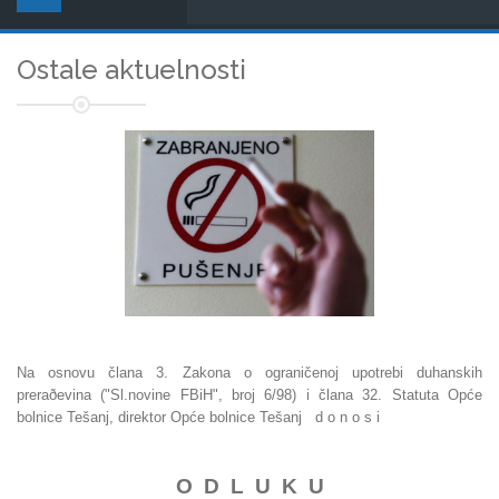
Ostale aktuelnosti
Na osnovu člana 3. Zakona o ograničenoj upotrebi duhanskih
preraðevina ("Sl.novine FBiH", broj 6/98) i člana 32. Statuta Opće
bolnice Tešanj, direktor Opće bolnice Tešanj d o n o s i
O D L U K U