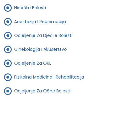
Hirurške Bolesti
Anestezija I Reanimacija
Odjeljenje Za Dječije Bolesti
Ginekologija I Akušerstvo
Odjeljenje Za ORL
Fizikalna Medicina I Rehabilitacija
Odjeljenje Za Očne Bolesti