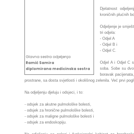
Djelatnost odjelje
kroničnih plućnih b
Odjeljenje je smješ
tri odjela:
- Odjel A
- Odjel B i
- Odjel C.
Glavna sestra odjeljenja
Ramić Samira
Odjel A i Odjel C 
diplomirana medicinska sestra
soba. Sobe su dvok
boravak pacijenata,
prostrane, sa dosta svjetlosti i okolišnog zelenila. Već prvi po
Na odjeljenju djeluju i odsjeci, i to:
- odsjek za akutne pulmološke bolesti,
- odsjek za hronične pulmološke bolesti,
- odsjek za maligne pulmološke bolesti i
- odsjek za endoskopiju.