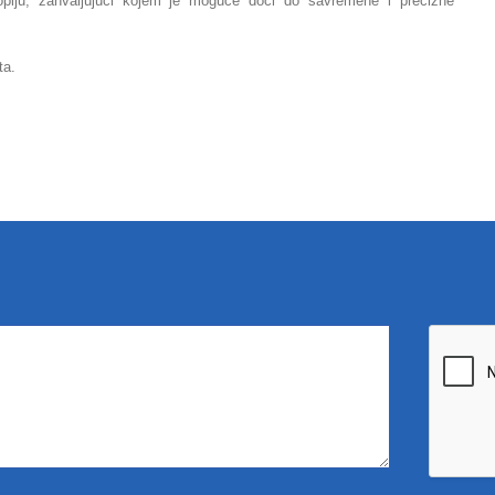
kopiju, zahvaljujući kojem je moguće doći do savremene i precizne
ta.