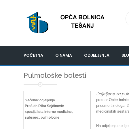
POČETNA
O NAMA
ODJELJENJA
SLU
Pulmološke bolesti
Odjeljene za pul
prostor Opće bolnic
Načelnik odjeljenja
pneumoftiziologa, 2
Prof. dr. Rifat Sejdinović
medicinskih sestara
specijalista interne medicine,
subspec. pulmologije
Na odjeljenju se li