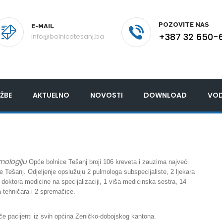
POZOVITE NAS
E-MAIL
+387 32 650-
info@bolnicatesanj.ba
ŽBE
AKTUELNO
NOVOSTI
DOWNLOAD
VOD
mologiju
Opće bolnice Tešanj broji 106 kreveta i zauzima najveći
e Tešanj. Odjeljenje opslužuju 2 pulmologa subspecijaliste, 2 ljekara
 doktora medicine na specijalizaciji, 1 viša medicinska sestra, 14
-tehničara i 2 spremačice.
ječe pacijenti iz svih općina Zeničko-dobojskog kantona.