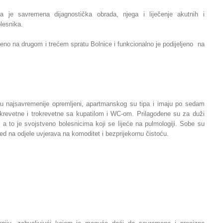
nja je savremena dijagnostička obrada, njega i liječenje akutnih i
olesnika.
teno na drugom i trećem spratu Bolnice i funkcionalno je podijeljeno na
su najsavremenije opremljeni, apartmanskog su tipa i imaju po sedam
revetne i trokrevetne sa kupatilom i WC-om. Prilagođene su za duži
 a to je svojstveno bolesnicima koji se lijeće na pulmologiji. Sobe su
gled na odjele uvjerava na komoditet i bezprijekornu čistoću.