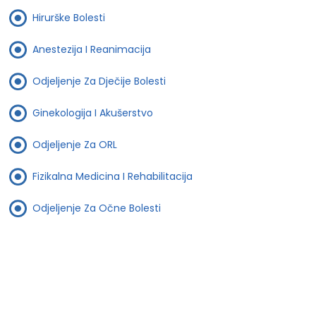
Hirurške Bolesti
Anestezija I Reanimacija
Odjeljenje Za Dječije Bolesti
Ginekologija I Akušerstvo
Odjeljenje Za ORL
Fizikalna Medicina I Rehabilitacija
Odjeljenje Za Očne Bolesti