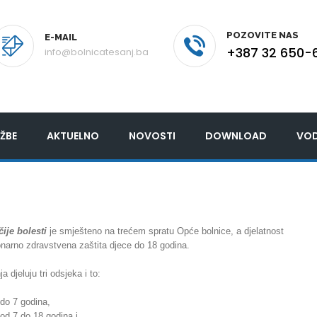
POZOVITE NAS
E-MAIL
+387 32 650-
info@bolnicatesanj.ba
ŽBE
AKTUELNO
NOVOSTI
DOWNLOAD
VOD
čije bolesti
je smješteno na trećem spratu Opće bolnice, a djelatnost
ionarno zdravstvena zaštita djece do 18 godina.
a djeluju tri odsjeka i to:
 do 7 godina,
od 7 do 18 godina i