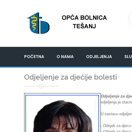
POČETNA
O NAMA
ODJELJENJA
SLU
Odjeljenje za dječije bolesti
Odjeljenje za dje
odjeljenja je stac
U sastavu odjeljenj
- Odsjek za djecu
- Odsjek za djecu 