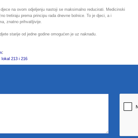
djece na ovom odjeljenju nastoji se maksimalno reducirati. Medicinski
no tretiraju prema principu rada dnevne bolnice. To je djeci, a i
a, znatno prihvatljivije.
djete starije od jedne godine omogućen je uz naknadu.
:
on
kal 213 i 216