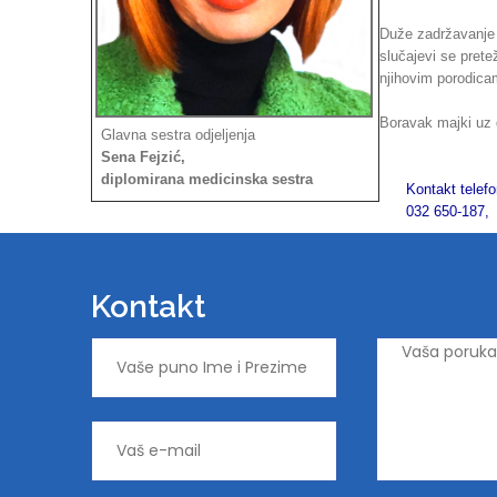
Duže zadržavanje 
slučajevi se pretež
njihovim porodicam
Boravak majki uz 
Glavna sestra odjeljenja
Sena Fejzić,
diplomirana medicinska sestra
Kontakt telef
032 650-187, lo
Kontakt