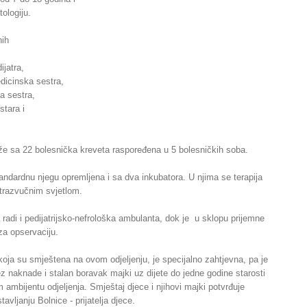
ologiju.
nih
ijatra,
dicinska sestra,
a sestra,
stara i
aže sa 22 bolesnička kreveta raspoređena u 5 bolesničkih soba.
standardnu njegu opremljena i sa dva inkubatora. U njima se terapija
ltrazvučnim svjetlom.
a radi i pedijatrijsko-nefrološka ambulanta, dok je u sklopu prijemne
za opservaciju.
koja su smještena na ovom odjeljenju, je specijalno zahtjevna, pa je
 naknade i stalan boravak majki uz dijete do jedne godine starosti
m ambijentu odjeljenja. Smještaj djece i njihovi majki potvrđuje
avljanju Bolnice - prijatelja djece.