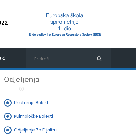
622
IČ
Odjeljenja
Unutarnje Bolesti
Pulmološke Bolesti
Odjeljenje Za Dijalizu