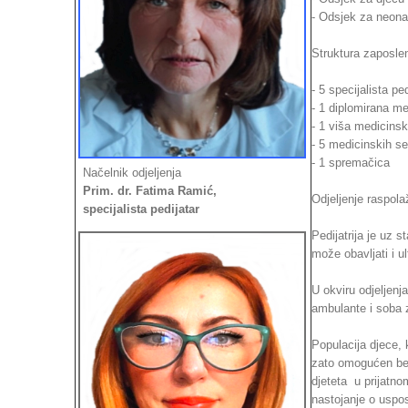
- Odsjek za neonat
Struktura zaposle
- 5 specijalista ped
- 1 diplomirana me
- 1 viša medicinsk
- 5 medicinskih se
- 1 spremačica
Načelnik odjeljenja
Prim. dr. Fatima Ramić,
Odjeljenje raspol
specijalista pedijatar
Pedijatrija je uz 
može obavljati i u
U okviru odjeljenj
ambulante i soba 
Populacija djece, 
zato omogućen bez
djeteta u prijatno
nastojanje o uspost