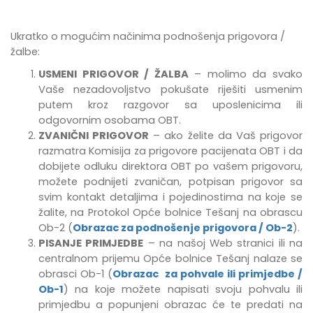
Ukratko o mogućim načinima podnošenja prigovora /
žalbe:
USMENI PRIGOVOR / ŽALBA
– molimo da svako
Vaše nezadovoljstvo pokušate riješiti usmenim
putem kroz razgovor sa uposlenicima ili
odgovornim osobama OBT.
ZVANIČNI PRIGOVOR
– ako želite da Vaš prigovor
razmatra Komisija za prigovore pacijenata OBT i da
dobijete odluku direktora OBT po vašem prigovoru,
možete podnijeti zvaničan, potpisan prigovor sa
svim kontakt detaljima i pojedinostima na koje se
žalite, na Protokol Opće bolnice Tešanj na obrascu
Ob-2 (
Obrazac za podnošenje prigovora / Ob-2
).
PISANJE PRIMJEDBE
–
na našoj Web stranici ili na
centralnom prijemu Opće bolnice Tešanj
nalaze se
obrasci Ob-1 (
Obrazac za pohvale ili primjedbe /
Ob-1
) na koje možete napisati svoju pohvalu ili
primjedbu
a popunjeni obrazac će te predati na