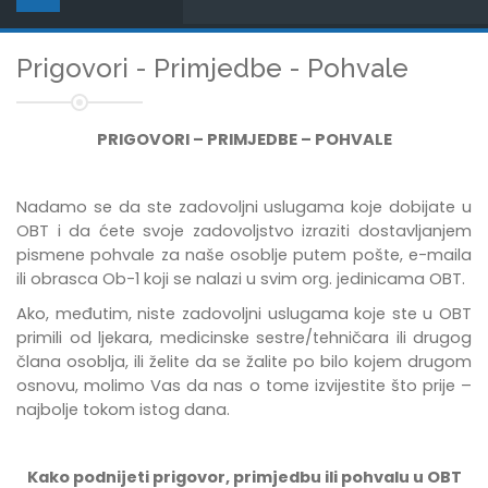
Prigovori - Primjedbe - Pohvale
PRIGOVORI – PRIMJEDBE – POHVALE
Nadamo se da ste zadovoljni uslugama koje dobijate u
OBT i da ćete svoje zadovoljstvo izraziti dostavljanjem
pismene pohvale za naše osoblje putem pošte, e-maila
ili obrasca Ob-1 koji se nalazi u svim org. jedinicama OBT.
Ako, međutim, niste zadovoljni uslugama koje ste u OBT
primili od ljekara, medicinske sestre/tehničara ili drugog
člana osoblja, ili želite da se žalite po bilo kojem drugom
osnovu, molimo Vas da nas o tome izvijestite što prije –
najbolje tokom istog dana.
Kako podnijeti prigovor, primjedbu ili pohvalu u OBT