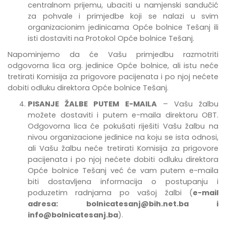
centralnom prijemu, ubaciti u namjenski sandučić
za pohvale i primjedbe
koji se nalazi u svim
organizacionim jedinicama Opće bolnice Tešanj
ili
isti dostaviti na Protokol Opće bolnice Tešanj.
Napominjemo da će Vašu primjedbu razmotriti
odgovorna lica org. jedinice Opće bolnice, ali istu neće
tretirati Komisija za prigovore pacijenata i po njoj nećete
dobiti odluku direktora Opće bolnice Tešanj.
PISANJE ŽALBE PUTEM E-MAILA
– Vašu žalbu
možete dostaviti i putem e-maila direktoru OBT.
Odgovorna lica će pokušati riješiti Vašu žalbu na
nivou organizacione jedinice na koju se ista odnosi,
ali Vašu žalbu neće tretirati Komisija za prigovore
pacijenata i po njoj nećete dobiti odluku direktora
Opće bolnice Tešanj već će vam putem e-maila
biti dostavljena informacija o postupanju i
poduzetim radnjama po vašoj žalbi (
e-mail
adresa:
bolnicatesanj@bih.net.ba
i
info@bolnicatesanj.ba
).