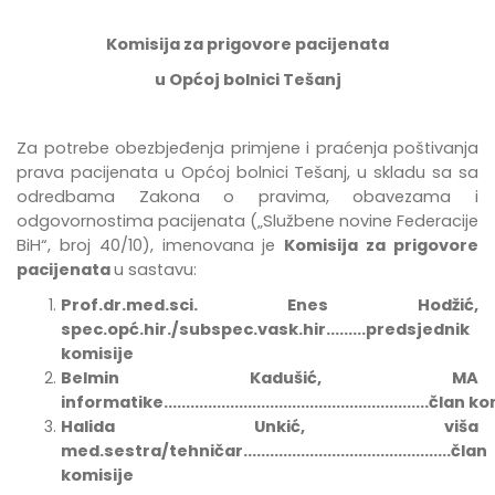
Komisija za prigovore pacijenata
u Općoj bolnici Tešanj
Za potrebe
obezbje
đ
enja
primjene
i
pra
ć
enja
po
š
tivanja
prava
pacijenata
u
Op
ć
oj
bolnici
Te
š
anj
,
u
skladu
sa
sa
odredbama Zakona o pravima, obavezama i
odgovornostima pacijenata
(„Službene novine Federacije
BiH“, broj 40/10),
imenovana
je
Komisija za prigovore
pacijenata
u sastavu:
Prof.dr.med.sci. Enes Hodžić,
spec.opć.hir./subspec.vask.hir.........predsjednik
komisije
Belmin Kadušić, MA
informatike............................................................član
Halida Unkić, viša
med.sestra/tehničar...............................................član
komisije