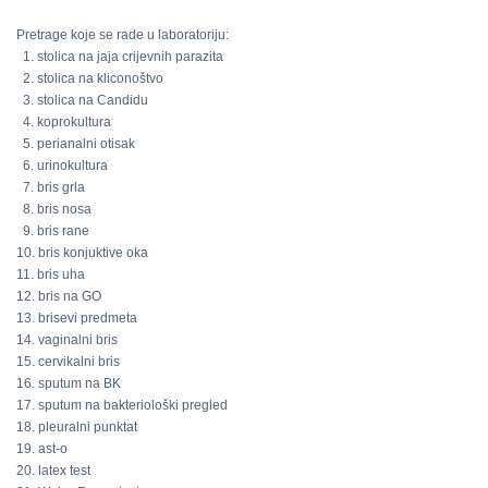
Pretrage koje se rade u laboratoriju:
1. stolica na jaja crijevnih parazita
2. stolica na kliconoštvo
3. stolica na Candidu
4. koprokultura
5. perianalni otisak
6. urinokultura
7. bris grla
8. bris nosa
9. bris rane
10. bris konjuktive oka
11. bris uha
12. bris na GO
13. brisevi predmeta
14. vaginalni bris
15. cervikalni bris
16. sputum na BK
17. sputum na bakteriološki pregled
18. pleuralni punktat
19. ast-o
20. latex test