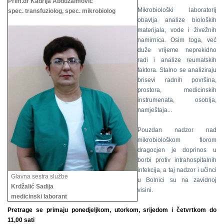
Prim.dr Kadrija Abduzaimović
Mikrobiološki laboratorij
spec. transfuziolog, spec. mikrobiolog
obavlja analize bioloških
materijala, vode i živežnih
namirnica. Osim toga, već
duže vrijeme neprekidno
radi i analize reumatskih
faktora. Stalno se analiziraju
brisevi radnih površina,
prostora, medicinskih
instrumenata, osoblja,
namještaja...
Pouzdan nadzor nad
mikrobiološkom florom
dragocjen je doprinos u
borbi protiv intrahospitalnih
infekcija, a taj nadzor i učinci
Glavna sestra službe
u Bolnici su na zavidnoj
Krdžalić Sadija
visini.
medicinski laborant
Pretrage se primaju ponedjeljkom, utorkom, srijedom i četvrtkom do
11,00 sati