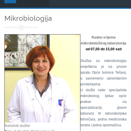
Mikrobiologija
Radno vrijeme
mikrobiološkog laboratorija
od 07,00 do 15,00 sati
Služba za mikrobiologiju
smještena je na prvom
spratu Opće bolnice Tešanj,
u savremeno opremljenim
prostorijama.
U službi rade: specijalista
mikrobiolog, ljekar opće
prakse na
specijalizaciji, glavni
laborant, tri laboratorijska
tehničara, jedna medicinska
sestra i jedna spremačica.
Načelnik službe