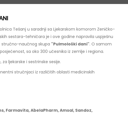
ANI
olnica Tešanj u saradnji sa Ljekarskom komorom Zeničko-
ih sestara-tehničara je i ove godine napravila uspješnu
og stručno-naučnog skupa
"Pulmološki dani"
. O samom
posjećenost, sa oko 300 učesnika iz zemlje i regiona.
za ljekarske i sestrinske sesije.
ni stručnjaci iz različitih oblasti medicinskih
ns, Farmavita, AbelaPharm, Amsal, Sandoz,