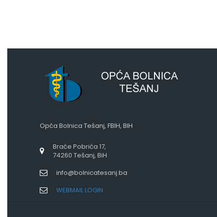
Opća Bolnica Tešanj, FBIH, BIH
Braće Pobrića 17,
74260 Tešanj, BiH
info@bolnicatesanj.ba
WEBMAIL LOGIN