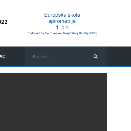
622
IČ