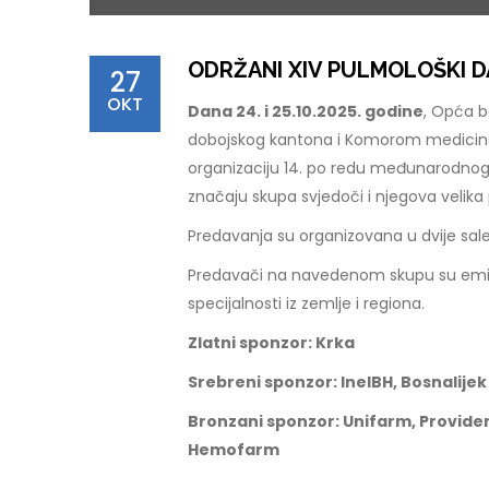
ODRŽANI XIV PULMOLOŠKI D
27
OKT
Dana 24. i 25.10.2025. godine
, Opća b
dobojskog kantona i Komorom medicinsk
organizaciju 14. po redu međunarodn
značaju skupa svjedoči i njegova velika 
Predavanja su organizovana u dvije sale, 
Predavači na navedenom skupu su eminent
specijalnosti iz zemlje i regiona.
Zlatni sponzor: Krka
Srebreni sponzor: InelBH, Bosnalijek
Bronzani sponzor: Unifarm, Provide
Hemofarm