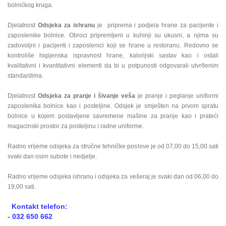
bolnićkog kruga.
Djelatnost
Odsjeka za ishranu
je priprema i podjela hrane za pacijente i
zaposlenike bolnice. Obroci pripremljeni u kuhinji su ukusni, a njima su
zadovoljni i pacijenti i zaposlenici koji se hrane u restoranu. Redovno se
kontroliše higijenska ispravnost hrane, kalorijski sastav kao i ostali
kvalitativni i kvantitativni elementi da bi u potpunosti odgovarali utvrðenim
standardima.
Djelatnost
Odsjeka za pranje i šivanje veša
je pranje i peglanje uniformi
zaposlenika bolnice kao i posteljine. Odsjek je smješten na prvom spratu
bolnice u kojem postavljene savremene mašine za pranje kao i prateći
magacinski prostor za posteljinu i radne uniforme.
Radno vrijeme odsjeka za stručne tehničke poslove je od 07,00 do 15,00 sati
svaki dan osim subote i nedjelje.
Radno vrijeme odsjeka ishranu i odsjeka za vešeraj je svaki dan od 06,00 do
19,00 sati.
Kontakt telefon:
- 032 650 662